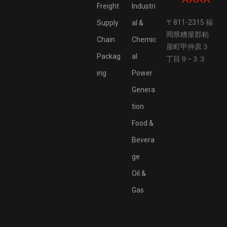
Freight
Industri
〒811-2315 福
Supply
al &
岡県糟屋郡粕
Chain
Chemic
屋町甲仲原３
Packag
al
丁目９−３３
ing
Power
Genera
tion
Food &
Bevera
ge
Oil &
Gas