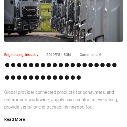
Engineering
,
Industry
2019年8月30日
Comments: 6
●●●●●●●●●●●●●●●●●●●
●●●●●●●●●●●●●
Global provider connected products for consumers, and
enterprises worldwide, supply chain control is everything,
provide visibility and traceability needed for...
Read More